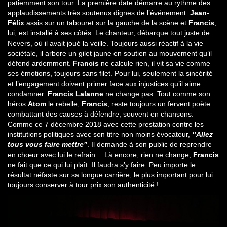
patiemment son tour. La première date démarre au rythme des
applaudissements très soutenus dignes de l’événement.
Jean-
Félix
assis sur un tabouret sur la gauche de la scène et
Francis
,
lui, est installé à ses côtés. Le chanteur, débarque tout juste de
Nevers, où il avait joué la veille. Toujours aussi réactif à la vie
sociétale, il arbore un gilet jaune en soutien au mouvement qu’il
défend ardemment.
Francis
ne calcule rien, il vit sa vie comme
ses émotions, toujours sans filet. Pour lui, seulement la sincérité
et l’engagement doivent primer face aux injustices qu’il aime
condamner.
Francis Lalanne
ne change pas. Tout comme son
héros
Atom
le rebelle,
Francis
, reste toujours un fervent poète
combattant des causes à défendre, souvent en chansons.
Comme ce 7 décembre 2018 avec cette prestation contre les
institutions politiques avec son titre non moins évocateur,
‘’Allez
tous vous faire mettre’’
. Il demande à son public de reprendre
en chœur avec lui le refrain… Là encore, rien ne change,
Francis
ne fait que ce qui lui plaît. Il faudra s’y faire. Peu importe le
résultat néfaste sur sa longue carrière, le plus important pour lui :
toujours conserver à tour prix son authenticité !