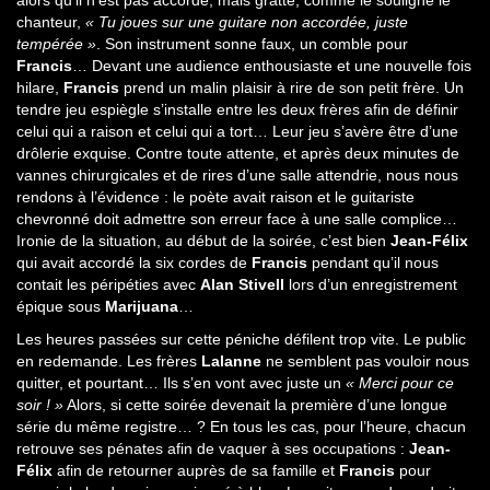
alors qu’il n’est pas accordé, mais gratte, comme le souligne le
chanteur,
« Tu joues sur une guitare non accordée, juste
tempérée »
. Son instrument sonne faux, un comble pour
Francis
… Devant une audience enthousiaste et une nouvelle fois
hilare,
Francis
prend un malin plaisir à rire de son petit frère. Un
tendre jeu espiègle s’installe entre les deux frères afin de définir
celui qui a raison et celui qui a tort… Leur jeu s’avère être d’une
drôlerie exquise. Contre toute attente, et après deux minutes de
vannes chirurgicales et de rires d’une salle attendrie, nous nous
rendons à l’évidence : le poète avait raison et le guitariste
chevronné doit admettre son erreur face à une salle complice…
Ironie de la situation, au début de la soirée, c’est bien
Jean-Félix
qui avait accordé la six cordes de
Francis
pendant qu’il nous
contait les péripéties avec
Alan Stivell
lors d’un enregistrement
épique sous
Marijuana
…
Les heures passées sur cette péniche défilent trop vite. Le public
en redemande. Les frères
Lalanne
ne semblent pas vouloir nous
quitter, et pourtant… Ils s’en vont avec juste un
« Merci pour ce
soir ! »
Alors, si cette soirée devenait la première d’une longue
série du même registre… ? En tous les cas, pour l’heure, chacun
retrouve ses pénates afin de vaquer à ses occupations :
Jean-
Félix
afin de retourner auprès de sa famille et
Francis
pour