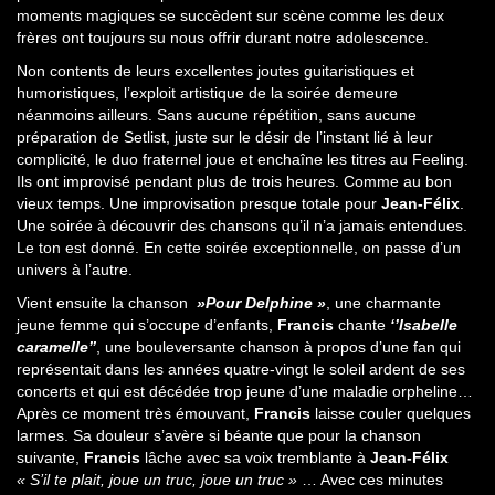
moments magiques se succèdent sur scène comme les deux
frères ont toujours su nous offrir durant notre adolescence.
Non contents de leurs excellentes joutes guitaristiques et
humoristiques, l’exploit artistique de la soirée demeure
néanmoins ailleurs. Sans aucune répétition, sans aucune
préparation de Setlist, juste sur le désir de l’instant lié à leur
complicité, le duo fraternel joue et enchaîne les titres au Feeling.
Ils ont improvisé pendant plus de trois heures. Comme au bon
vieux temps. Une improvisation presque totale pour
Jean-Félix
.
Une soirée à découvrir des chansons qu’il n’a jamais entendues.
Le ton est donné. En cette soirée exceptionnelle, on passe d’un
univers à l’autre.
Vient ensuite la chanson
»Pour Delphine »
, une charmante
jeune femme qui s’occupe d’enfants,
Francis
chante
‘’Isabelle
caramelle’’
, une bouleversante chanson à propos d’une fan qui
représentait dans les années quatre-vingt le soleil ardent de ses
concerts et qui est décédée trop jeune d’une maladie orpheline…
Après ce moment très émouvant,
Francis
laisse couler quelques
larmes. Sa douleur s’avère si béante que pour la chanson
suivante,
Francis
lâche avec sa voix tremblante à
Jean-Félix
« S’il te plait, joue un truc, joue un truc »
… Avec ces minutes