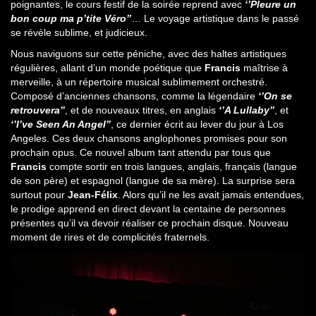
poignantes, le cours festif de la soirée reprend avec
‘’Pleure un
bon coup ma p’tite Véro’’
… Le voyage artistique dans le passé
se révèle sublime, et judicieux.
Nous naviguons sur cette péniche, avec des haltes artistiques
régulières, allant d’un monde poétique que
Francis
maîtrise à
merveille, à un répertoire musical sublimement orchestré.
Composé d’anciennes chansons, comme la légendaire
‘’On se
retrouvera’’
, et de nouveaux titres, en anglais
‘’A Lullaby’’
, et
‘’I’ve Seen An Angel’’
, ce dernier écrit au lever du jour à Los
Angeles. Ces deux chansons anglophones promises pour son
prochain opus. Ce nouvel album tant attendu par tous que
Francis
compte sortir en trois langues, anglais, français (langue
de son père) et espagnol (langue de sa mère). La surprise sera
surtout pour
Jean-Félix
. Alors qu’il ne les avait jamais entendues,
le prodige apprend en direct devant la centaine de personnes
présentes qu’il va devoir réaliser ce prochain disque. Nouveau
moment de rires et de complicités fraternels.