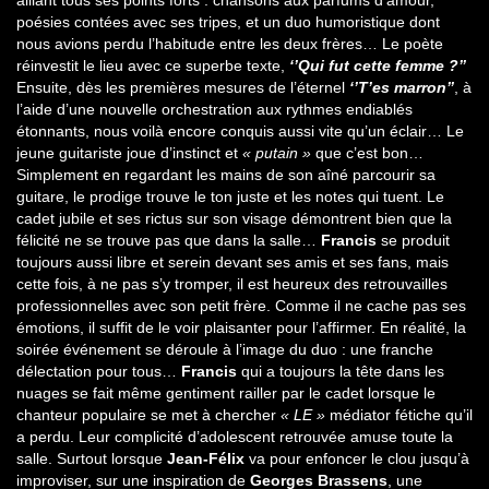
poésies contées avec ses tripes, et un duo humoristique dont
nous avions perdu l’habitude entre les deux frères… Le poète
réinvestit le lieu avec ce superbe texte,
‘’Qui fut cette femme ?’’
Ensuite, dès les premières mesures de l’éternel
‘’T’es marron’’
, à
l’aide d’une nouvelle orchestration aux rythmes endiablés
étonnants, nous voilà encore conquis aussi vite qu’un éclair… Le
jeune guitariste joue d’instinct et
« putain »
que c’est bon…
Simplement en regardant les mains de son aîné parcourir sa
guitare, le prodige trouve le ton juste et les notes qui tuent. Le
cadet jubile et ses rictus sur son visage démontrent bien que la
félicité ne se trouve pas que dans la salle…
Francis
se produit
toujours aussi libre et serein devant ses amis et ses fans, mais
cette fois, à ne pas s’y tromper, il est heureux des retrouvailles
professionnelles avec son petit frère. Comme il ne cache pas ses
émotions, il suffit de le voir plaisanter pour l’affirmer. En réalité, la
soirée événement se déroule à l’image du duo : une franche
délectation pour tous…
Francis
qui a toujours la tête dans les
nuages se fait même gentiment railler par le cadet lorsque le
chanteur populaire se met à chercher
« LE »
médiator fétiche qu’il
a perdu. Leur complicité d’adolescent retrouvée amuse toute la
salle. Surtout lorsque
Jean-Félix
va pour enfoncer le clou jusqu’à
improviser, sur une inspiration de
Georges Brassens
, une