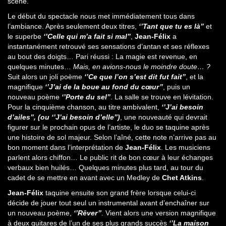
scène.
Le début du spectacle nous met immédiatement tous dans
l’ambiance. Après seulement deux titres,
‘’Tant que tu es là’’
et
le superbe
‘’Celle qui m’a fait si mal’’
,
Jean-Félix
a
instantanément retrouvé ses sensations d’antan et ses réflexes
au bout des doigts… Pari réussi : La magie est revenue, en
quelques minutes…
Mais, en avions-nous le moindre doute… ?
Suit alors un joli poème
‘’Ce que l’on s’est dit fut fait’’
, et la
magnifique
‘’J’ai de la boue au fond du cœur’’
, puis un
nouveau poème
‘’Porte du sel’’
. La salle se trouve en lévitation.
Pour la cinquième chanson, au titre ambivalent,
‘’J’ai besoin
d’ailes’’, (ou ‘’J’ai besoin d’elle’’)
, une nouveauté qui devrait
figurer sur le prochain opus de l’artiste, le duo se taquine après
une histoire de sol majeur. Selon l’aîné, cette note n’arrive pas au
bon moment dans l’interprétation de
Jean-Félix
. Les musiciens
parlent alors chiffon… Le public rit de bon cœur à leur échanges
verbaux bien huilés… Quelques minutes plus tard, au tour du
cadet de se mettre en avant avec un Medley de
Chet Atkins
.
Jean-Félix
taquine ensuite son grand frère lorsque celui-ci
décide de jouer tout seul un instrumental avant d’enchaîner sur
un nouveau poème,
‘’Rêver’’
. Vient alors une version magnifique
à deux guitares de l’un de ses plus grands succès
‘’La maison