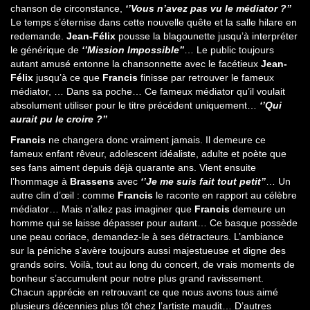
chanson de circonstance,
‘’Vous n’avez pas vu le médiator ?’’
Le temps s’éternise dans cette nouvelle quête et la salle hilare en
redemande.
Jean-Félix
pousse la blagounette jusqu’à interpréter
le générique de
‘’Mission Impossible’’
… Le public toujours
autant amusé entonne la chansonnette avec le facétieux
Jean-
Félix
jusqu’à ce que
Francis
finisse par retrouver le fameux
médiator, … Dans sa poche… Ce fameux médiator qu’il voulait
absolument utiliser pour le titre précédent uniquement…
‘’Qui
aurait pu le croire ?’’
Francis
ne changera donc vraiment jamais. Il demeure ce
fameux enfant rêveur, adolescent idéaliste, adulte et poète que
ses fans aiment depuis déjà quarante ans. Vient ensuite
l’hommage à
Brassens
avec
‘’Je me suis fait tout petit’’
… Un
autre clin d’œil : comme
Francis
le raconte en rapport au célèbre
médiator… Mais n’allez pas imaginer que
Francis
demeure un
homme qui se laisse dépasser pour autant… Ce basque possède
une peau coriace, demandez-le à ses détracteurs. L’ambiance
sur la péniche s’avère toujours aussi majestueuse et digne des
grands soirs. Voilà, tout au long du concert, de vrais moments de
bonheur s’accumulent pour notre plus grand ravissement.
Chacun apprécie en retrouvant ce que nous avons tous aimé
plusieurs décennies plus tôt chez l’artiste maudit… D’autres