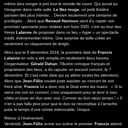
même plus songer a pris tout le monde de cours. Qui aurait pu
l’imaginer dans cette salle,
Le Nez rouge
, un petit théâtre
parisien des plus intimes… Devant seulement une centaine de
privilégiés… Alors que
Renaud Hantson
vient d’y capter son
prochain spectacle pour réaliser son futur DVD, c’est au tour des
frères
Lalanne
de proposer dans ce lieu
« hype »
un spectacle
inédit, événementiel même. Une surprise de taille créée en
seulement un claquement de doigts.
Alors que le 8 décembre 2018, la première date de
Francis
Lalanne
en solo a été remplie en seulement deux heures,
l’organisateur,
Gérald Dahan
, l’illustre comique français et
propriétaire des lieux, a dû rajouter un second concert, le 7
décembre. Et c’est cette date qui va attirer toutes les attentions.
Alors que
Jean-Félix
voulait juste assister au concert de son
frère aîné,
Francis
lui a donc mis le Deal entre les mains :
« Si tu
viens me voir en concert, c’est uniquement pour te tenir à mes
côtés et jouer en duo avec moi. Comme au bon vieux temps ! »
Il
n’en a pas fallu plus pour que le duo se reconstitue à l’arrache,
juste le temps d’une soirée mémorable. Unique.
Retour à l’événement.
Vendredi,
Jean-Félix
arrive sur scène le premier.
Francis
attend