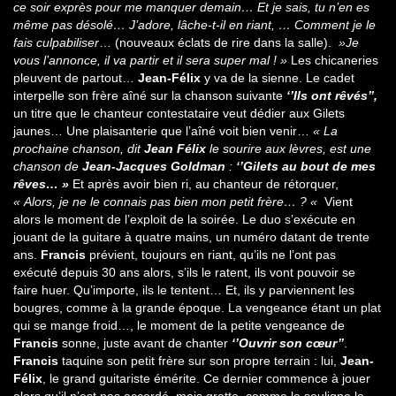
ce soir exprès pour me manquer demain… Et je sais, tu n’en es
même pas désolé… J’adore, lâche-t-il en riant, … Comment je le
fais culpabiliser
… (nouveaux éclats de rire dans la salle).
»Je
vous l’annonce, il va partir et il sera super mal ! »
Les chicaneries
pleuvent de partout…
Jean-Félix
y va de la sienne. Le cadet
interpelle son frère aîné sur la chanson suivante
‘’Ils ont rêvés’’,
un titre que le chanteur contestataire veut dédier aux Gilets
jaunes… Une plaisanterie que l’aîné voit bien venir…
« La
prochaine chanson, dit
Jean Félix
le sourire aux lèvres, est une
chanson de
Jean-Jacques Goldman
:
‘’Gilets au bout de mes
rêves… »
Et après avoir bien ri, au chanteur de rétorquer,
« Alors, je ne le connais pas bien mon petit frère… ? «
Vient
alors le moment de l’exploit de la soirée. Le duo s’exécute en
jouant de la guitare à quatre mains, un numéro datant de trente
ans.
Francis
prévient, toujours en riant, qu’ils ne l’ont pas
exécuté depuis 30 ans alors, s’ils le ratent, ils vont pouvoir se
faire huer. Qu’importe, ils le tentent… Et, ils y parviennent les
bougres, comme à la grande époque. La vengeance étant un plat
qui se mange froid…, le moment de la petite vengeance de
Francis
sonne, juste avant de chanter
‘’Ouvrir son cœur’’
.
Francis
taquine son petit frère sur son propre terrain : lui,
Jean-
Félix
, le grand guitariste émérite. Ce dernier commence à jouer