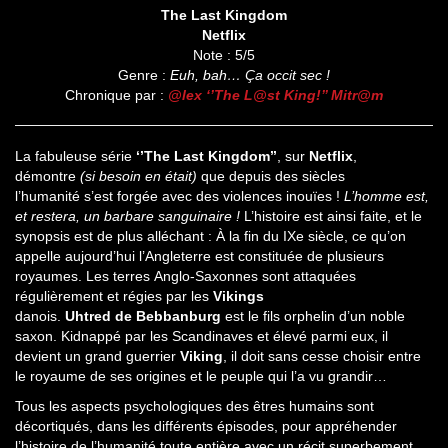
The Last Kingdom
Netflix
Note : 5/5
Genre :
Euh, bah… Ça occit sec !
Chronique par :
@lex ‘’The L@st King!’’ Mitr@m
La fabuleuse série
‘’The Last Kingdom’’
, sur
Netflix
,
démontre
(si besoin en était)
que depuis des siècles
l’humanité s’est forgée avec des violences inouïes !
L’homme est,
et restera, un barbare sanguinaire !
L’histoire est ainsi faite, et le
synopsis est de plus alléchant : À la fin du IXe siècle, ce qu’on
appelle aujourd’hui l’Angleterre est constituée de plusieurs
royaumes. Les terres Anglo-Saxonnes sont attaquées
régulièrement et régies par les
Vikings
danois.
Uhtred de Bebbanburg
est le fils orphelin d’un noble
saxon. Kidnappé par les Scandinaves et élevé parmi eux, il
devient un grand guerrier
Viking
, il doit sans cesse choisir entre
le royaume de ses origines et le peuple qui l’a vu grandir…
Tous les aspects psychologiques des êtres humains sont
décortiqués, dans les différents épisodes, pour appréhender
l’histoire de l’humanité toute entière avec un récit superbement