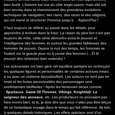
bien ficelé. L’histoire est vue du côté anglo-saxon, mais elle est
bien ancrée dans le cheminement des premières évolutions
techniques de navigation, des clans, des races et des religions,
qui ont mené et structurer l’homme jusqu’à…
Aujourd’hui !
Il faut toujours se référer au passé dans les détails, pour
apprendre à évoluer dans le futur. La raison du plus fort n’est pas
toujours de mise, cette série démontre aussi le pouvoir et
l’intelligence des femmes, et surtout les grandes faiblesses des
hommes de pouvoir. Depuis la nuit des temps, les hommes se
foutent sur la gueule pour ou à cause des femmes
(…Et le
pouvoir des richesses bien entendu) !
Les scénaristes ont bien géré cet équilibre paritaire en renforçant
les quelques figures et personnalités de certaines actrices mises
à nu avec un réalisme époustouflant. Les acteurs ne sont pas en
reste et les fortes personnalités des personnages sont
extrêmement bluffantes ! Après les fameuses séries comme
:
Spartacus
,
Game Of Thrones
,
Vikings
,
Knightfall
,
Le
seigneur des anneaux
, etc. Les producteurs ne pouvaient pas
faire moins bien, et là, je dois dire que vous n’allez pas être déçus
de ce fantastique voyage dans le temps qui fait référence, de loin,
à quelques détails historiques. Les effets spéciaux sont d’un