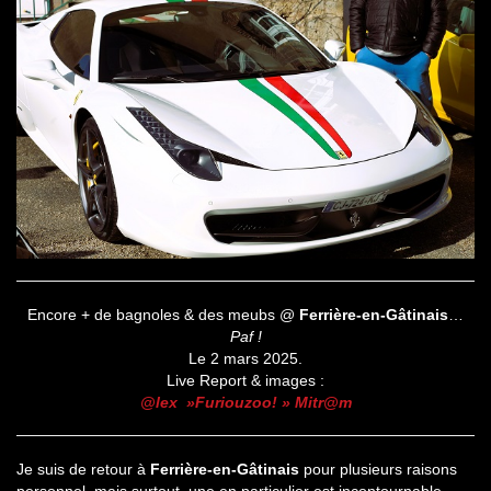
Encore + de bagnoles & des meubs @
Ferrière-en-Gâtinais
…
Paf !
Le 2 mars 2025.
Live Report & images :
@lex »Furiouzoo! » Mitr@m
Je suis de retour à
Ferrière-en-Gâtinais
pour plusieurs raisons
personnel, mais surtout, une en particulier est incontournable