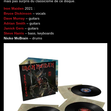
mais pas surpris du classicisme de ce disque.
Iron Maiden
2021 :
Bruce Dickinson
– vocals
Dave Murray
– guitars
Adrian Smith
– guitars
Janick Gers
– guitars
Steve Harris
– bass, keyboards
Nicko McBrain
– drums