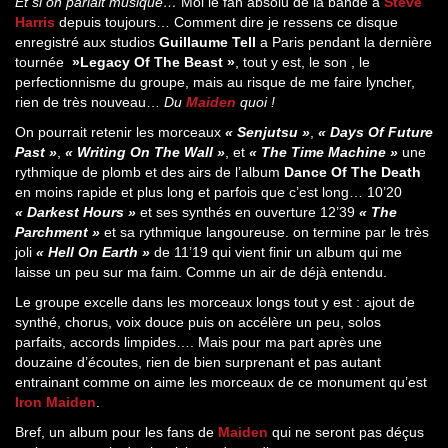
Et si on parlait musique…
Moi le fan absolu de la bande a
Steve
Harris
depuis toujours… Comment dire je ressens ce disque
enregistré aux studios
Guillaume Tell
a Paris pendant la dernière
tournée
»Legacy Of The Beast »
, tout y est, le son , le
perfectionnisme du groupe, mais au risque de me faire lyncher,
rien de très nouveau…
Du
Maiden
quoi !
On pourrait retenir les morceaux
« Senjutsu »
,
« Days Of Future
Past »
,
« Writing On The Wall »
, et
« The Time Machine »
une
rythmique de plomb et des airs de l’album
Dance Of The Death
en moins rapide et plus long et parfois que c’est long… 10’20
« Darkest Hours »
et ses synthés en ouverture 12’39
« The
Parchment »
et sa rythmique langoureuse. on termine par le très
joli
« Hell On Earth »
de 11’19 qui vient finir un album qui me
laisse un peu sur ma faim. Comme un air de déjà entendu.
Le groupe excelle dans les morceaux longs tout y est : ajout de
synthé, chorus, voix douce puis on accélère un peu, solos
parfaits, accords limpides…. Mais pour ma part après une
douzaine d’écoutes, rien de bien surprenant et pas autant
entrainant comme on aime les morceaux de ce monument qu’est
Iron Maiden
.
Bref, un album pour les fans de
Maiden
qui ne seront pas déçus