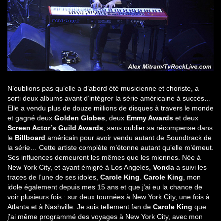
N’oublions pas qu’elle a d’abord été musicienne et choriste, a
sorti deux albums avant d’intégrer la série américaine à succès…
Elle a vendu plus de douze millions de disques à travers le monde
et gagné deux
Golden Globes
, deux
Emmy Awards
et deux
Screen Actor’s Guild Awards
, sans oublier sa récompense dans
le
Billboard
américain pour avoir vendu autant de Soundtrack de
la série… Cette artiste complète m’étonne autant qu’elle m’émeut.
Ses influences demeurent les mêmes que les miennes. Née à
New York City, et ayant émigré à Los Angeles,
Vonda
a suivi les
traces de l’une de ses idoles,
Carole King
.
Carole King
, mon
idole également depuis mes 15 ans et que j’ai eu la chance de
voir plusieurs fois : sur deux tournées à New York City, une fois à
Atlanta et à Nashville. Je suis tellement fan de
Carole King
que
j’ai même programmé des voyages à New York City, avec mon