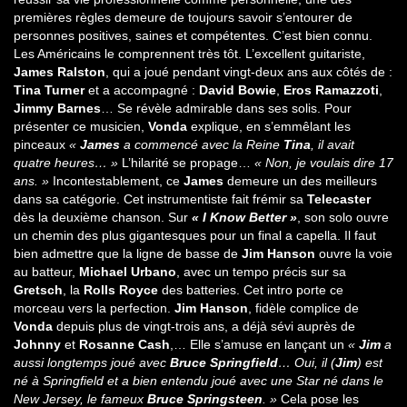
premières règles demeure de toujours savoir s’entourer de
personnes positives, saines et compétentes. C’est bien connu.
Les Américains le comprennent très tôt. L’excellent guitariste,
James Ralston
, qui a joué pendant vingt-deux ans aux côtés de :
Tina Turner
et a accompagné :
David Bowie
,
Eros Ramazzoti
,
Jimmy Barnes
… Se révèle admirable dans ses solis. Pour
présenter ce musicien,
Vonda
explique, en s’emmêlant les
pinceaux
«
James
a commencé avec la Reine
Tina
, il avait
quatre heures… »
L’hilarité se propage…
« Non, je voulais dire 17
ans. »
Incontestablement, ce
James
demeure un des meilleurs
dans sa catégorie. Cet instrumentiste fait frémir sa
Telecaster
dès la deuxième chanson. Sur
« I Know Better »
, son solo ouvre
un chemin des plus gigantesques pour un final a capella. Il faut
bien admettre que la ligne de basse de
Jim Hanson
ouvre la voie
au batteur,
Michael Urbano
, avec un tempo précis sur sa
Gretsch
, la
Rolls Royce
des batteries. Cet intro porte ce
morceau vers la perfection.
Jim Hanson
, fidèle complice de
Vonda
depuis plus de vingt-trois ans, a déjà sévi auprès de
Johnny
et
Rosanne Cash
,… Elle s’amuse en lançant un
«
Jim
a
aussi longtemps joué avec
Bruce Springfield
… Oui, il (
Jim
) est
né à Springfield et a bien entendu joué avec une Star né dans le
New Jersey, le fameux
Bruce Springsteen
. »
Cela pose les