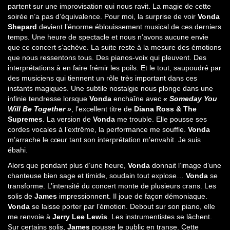
partent sur une improvisation qui nous ravit. La magie de cette
soirée n’a pas d’équivalence. Pour moi, la surprise de voir
Vonda
Shepard
devient l’énorme éblouissement musical de ces derniers
temps. Une heure de spectacle et nous n’avons aucune envie
que ce concert s’achève. La suite reste à la mesure des émotions
que nous ressentons tous. Des pianos-voix qui pleuvent. Des
interprétations à en faire frémir les poils. Et le tout, saupoudré par
des musiciens qui tiennent un rôle très important dans ces
instants magiques. Une subtile nostalgie nous plonge dans une
infinie tendresse lorsque
Vonda
enchaîne avec
« Someday You
Will Be Together »
, l’excellent titre de
Diana Ross & The
Supremes
. La version de
Vonda
me trouble. Elle pousse ses
cordes vocales à l’extrême, la performance me souffle.
Vonda
m’arrache le cœur tant son interprétation m’envahit. Je suis
ébahi.
Alors que pendant plus d’une heure,
Vonda
donnait l’image d’une
chanteuse bien sage et timide, soudain tout explose…
Vonda
se
transforme. L’intensité du concert monte de plusieurs crans. Les
solis de
James
impressionnent. Il joue de façon démoniaque.
Vonda
se laisse porter par l’émotion. Debout sur son piano, elle
me renvoie à
Jerry Lee Lewis
. Les instrumentistes se lâchent.
Sur certains solis,
James
pousse le public en transe. Cette