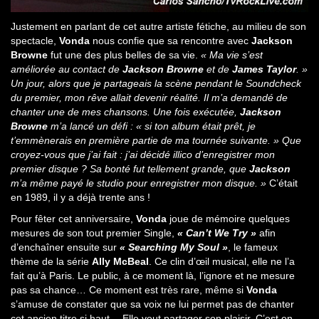
Justement en parlant de cet autre artiste fétiche, au milieu de son
spectacle,
Vonda
nous confie que sa rencontre avec
Jackson
Browne
fut une des plus belles de sa vie.
« Ma vie s’est
améliorée au contact de
Jackson Browne
et de
James Taylor
. »
Un jour, alors que je partageais la scène pendant le Soundcheck
du premier, mon rêve allait devenir réalité. Il m’a demandé de
chanter une de mes chansons. Une fois exécutée,
Jackson
Browne
m’a lancé un défi : « si ton album était prêt, je
t’emmènerais en première partie de ma tournée suivante. » Que
croyez-vous que j’ai fait : j’ai décidé illico d’enregistrer mon
premier disque ? Sa bonté fut tellement grande, que
Jackson
m’a même payé le studio pour enregistrer mon disque. »
C’était
en 1989, il y a déjà trente ans !
Pour fêter cet anniversaire,
Vonda
joue de mémoire quelques
mesures de son tout premier Single,
« Can’t We Try »
afin
d’enchaîner ensuite sur
« Searching My Soul »
, le fameux
thème de la série
Ally McBeal
. Ce clin d’œil musical, elle ne l’a
fait qu’à Paris. Le public, à ce moment là, l’ignore et ne mesure
pas sa chance… Ce moment est très rare, même si
Vonda
s’amuse de constater que sa voix ne lui permet pas de chanter
cet ancien titre si haut… Elle veut partager son plaisir. C’est en