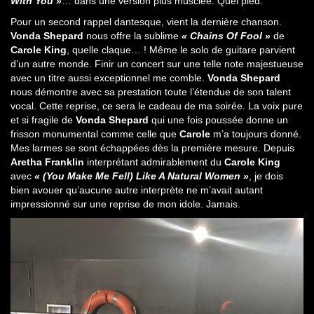
With You »
… dans une version plus musclée. Quel pied.
Pour un second rappel dantesque, vient la dernière chanson.
Vonda Shepard
nous offre la sublime
« Chains Of Fool »
de
Carole King
, quelle claque… ! Même le solo de guitare parvient
d’un autre monde. Finir un concert sur une telle note majestueuse
avec un titre aussi exceptionnel me comble.
Vonda Shepard
nous démontre avec sa prestation toute l’étendue de son talent
vocal. Cette reprise, ce sera le cadeau de ma soirée. La voix pure
et si fragile de
Vonda Shepard
qui une fois poussée donne un
frisson monumental comme celle que
Carole
m’a toujours donné.
Mes larmes se sont échappées dès la première mesure. Depuis
Aretha Franklin
interprétant admirablement du
Carole King
avec
« (You Make Me Fell) Like A Natural Women »
, je dois
bien avouer qu’aucune autre interprète ne m’avait autant
impressionné sur une reprise de mon idole. Jamais.