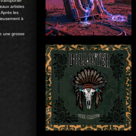
 transporter
aux artistes
. Après les
érieusement à
ec une grosse