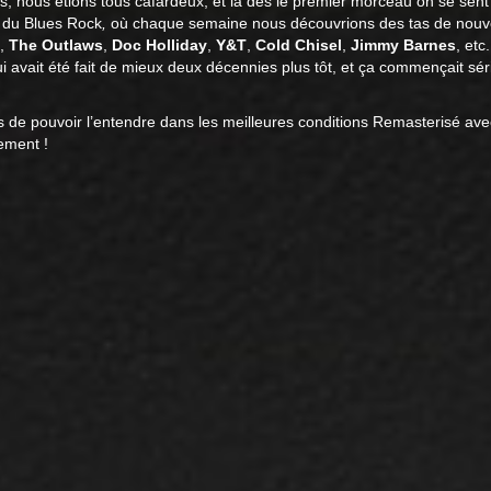
, nous étions tous cafardeux, et là dès le premier morceau on se sent
t du Blues Rock
,
où chaque semaine nous découvrions des tas de nouve
,
The Outlaws
,
Doc Holliday
,
Y&T
,
Cold Chisel
,
Jimmy Barnes
, etc
ui avait été fait de mieux deux décennies plus tôt, et ça commençait s
s de pouvoir l’entendre dans les meilleures conditions Remasterisé av
ement !