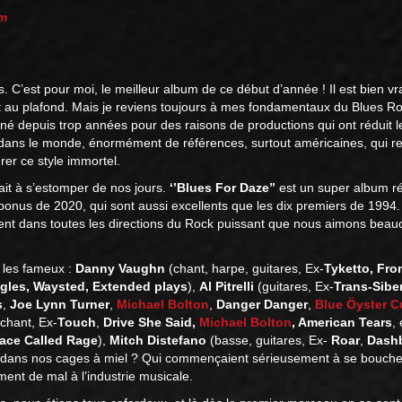
m
 C’est pour moi, le meilleur album de ce début d’année ! Il est bien vra
nt au plafond. Mais je reviens toujours à mes fondamentaux du Blues R
né depuis trop années pour des raisons de productions qui ont réduit 
a dans le monde, énormément de références, surtout américaines, qui r
rer ce style immortel.
it à s’estomper de nos jours.
‘’Blues For Daze’’
est un super album ré
bonus de 2020, qui sont aussi excellents que les dix premiers de 1994
ement dans toutes les directions du Rock puissant que nous aimons bea
 les fameux :
Danny Vaughn
(chant, harpe, guitares, Ex-
Tyketto,
Fro
agles, Waysted, Extended plays
),
Al Pitrelli
(guitares, Ex-
Trans-Sibe
s
,
Joe Lynn Turner
,
Michael Bolton
,
Danger Danger
,
Blue Öyster C
 chant, Ex-
Touch
,
Drive She Said,
Michael Bolton
, American Tears
, 
lace Called Rage
),
Mitch Distefano
(basse, guitares, Ex-
Roar
,
Dash
t dans nos cages à miel ? Qui commençaient sérieusement à se bouche
ent de mal à l’industrie musicale.