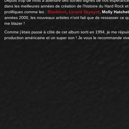
Depuis trop de mois à attendre des sorties dignes de nos espérances
dans les meilleures années de création de l’histoire du Hard Rock e
prolifiques comme les :
Blackfoot
,
Lynyrd Skynyrd
,
Molly Hatchet
années 2000, les nouveaux artistes n’ont fait que de ressasser ce q
me blazer !
Comme j’étais passé à côté de cet album sorti en 1994, je me réjoui
production américaine et un super son ! Je vous le recommande viv