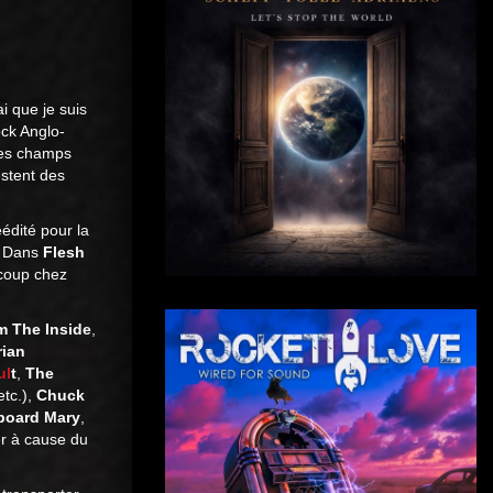
i que je suis
ock Anglo-
les champs
estent des
édité pour la
. Dans
Flesh
ucoup chez
m The Inside
,
rian
ul
t
,
The
etc.),
Chuck
board Mary
,
r à cause du