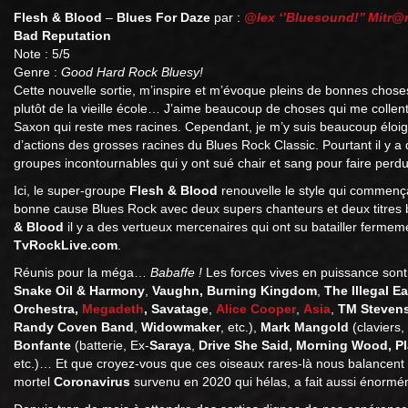
Flesh & Blood
–
Blues For Daze
par :
@lex ‘’Bluesound!’’
Mitr@
Bad Reputation
Note : 5/5
Genre :
Good Hard Rock Bluesy!
Cette nouvelle sortie, m’inspire et m’évoque pleins de bonnes choses.
plutôt de la vieille école… J’aime beaucoup de choses qui me colle
Saxon qui reste mes racines. Cependant, je m’y suis beaucoup éloig
d’actions des grosses racines du Blues Rock Classic. Pourtant il y 
groupes incontournables qui y ont sué chair et sang pour faire perdu
Ici, le super-groupe
Flesh & Blood
renouvelle le style qui commença
bonne cause Blues Rock avec deux supers chanteurs et deux titres 
& Blood
il y a des vertueux mercenaires qui ont su batailler ferm
TvRockLive.com
.
Réunis pour la méga…
Babaffe !
Les forces vives en puissance sont
Snake Oil & Harmony
,
Vaughn, Burning Kingdom
,
The Illegal E
Orchestra
,
Megadeth
, Savatage
,
Alice Cooper
,
Asia
,
TM Steven
Randy Coven Band
,
Widowmaker
, etc.),
Mark Mangold
(claviers,
Bonfante
(batterie, Ex-
Saraya
,
Drive She Said, Morning Wood, P
etc.)… Et que croyez-vous que ces oiseaux rares-là nous balancen
mortel
Coronavirus
survenu en 2020 qui hélas, a fait aussi énormém