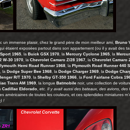
vec un immense plaisir, chez le grand père de mon meilleur ami,
Bruno V
n, qui étaient exposées partout dans son appartement (ou il y avait des ta
 Sport 1965
, la
Buick GSX 1970
, la
Mercury Cyclone 1965
, la
Mercur
2 W-30 1970
, la
Chevrolet Camaro Z/28 1967
, la
Chevrolet Camaro Z
lymouth Hemi Road Runner 1968
, la
Plymouth Road Runner 440 Si
, la
Dodge Super Bee 1968
, la
Dodge Charger 1969
, la
Dodge Char
lenger R/T 1970
, la
Shelby GT-350 1966
, la
Ford Fairlane Cobra 19
iac Trans AM 1969
, la longue
Batmobile
noir, une collection de voitu
es
Cadillac Eldorado
, etc.
Il y avait aussi des bateaux, des avions, de
iles américaines de toutes les couleurs, et ces splendides miniatures 
e)
!