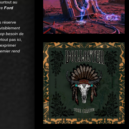
surtout au
ère
Ford
s réserve
 visiblement
rop besoin de
tout pas ici,
 exprimer
remier rend