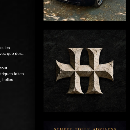
icules
e avec que des…
 tout
triques faites
n, belles…