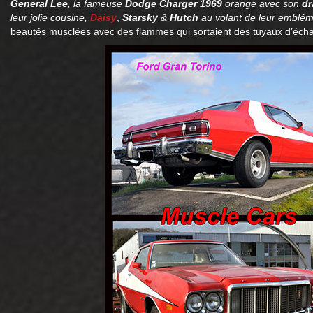
General Lee
, la fameuse
Dodge Charger 1969
orange avec son
dr
leur jolie cousine,
Daisy
,
Starsky
&
Hutch
au volant de leur emblém
beautés musclées avec des flammes qui sortaient des tuyaux d’éc