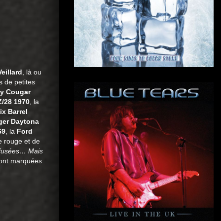
eillard
, là ou
s de petites
y Cougar
/28 1970
, la
x Barrel
ger Daytona
69
, la
Ford
re rouge et de
s fusées… Mais
m’ont marquées