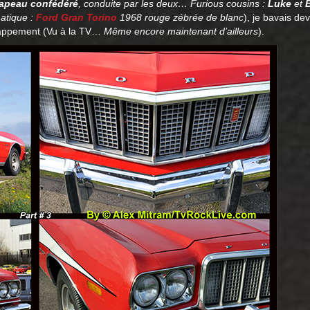
apeau confédéré
, conduite par les deux… Furious cousins :
Luke
et
atique :
Ford Gran Torino
1968 rouge zébrée de blanc
), je bavais dev
happement (Vu à la TV…
Même encore maintenant d’ailleurs
).