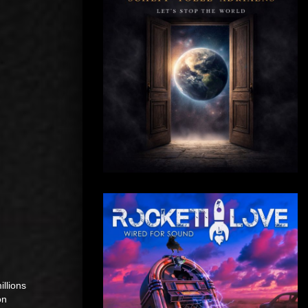
illions
on