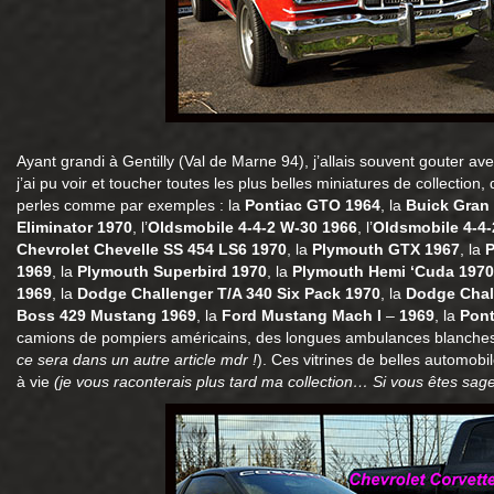
Ayant grandi à Gentilly (Val de Marne 94), j’allais souvent gouter a
j’ai pu voir et toucher toutes les plus belles miniatures de collectio
perles comme par exemples : la
Pontiac GTO 1964
, la
Buick Gran
Eliminator 1970
, l’
Oldsmobile 4-4-2 W-30 1966
, l’
Oldsmobile 4-4-
Chevrolet Chevelle SS 454 LS6 1970
, la
Plymouth GTX 1967
, la
P
1969
, la
Plymouth Superbird 1970
, la
Plymouth Hemi ‘Cuda 1970
1969
, la
Dodge Challenger T/A 340 Six Pack 1970
, la
Dodge Chal
Boss 429 Mustang 1969
, la
Ford Mustang Mach I
–
1969
, la
Pont
camions de pompiers américains, des longues ambulances blanch
ce sera dans un autre article mdr !
). Ces vitrines de belles automob
à vie
(je vous raconterais plus tard ma collection… Si vous êtes sag