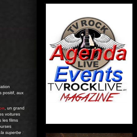
lation
 positif, aux
on
, un grand
es voitures
 les films
ourses
 la superbe :