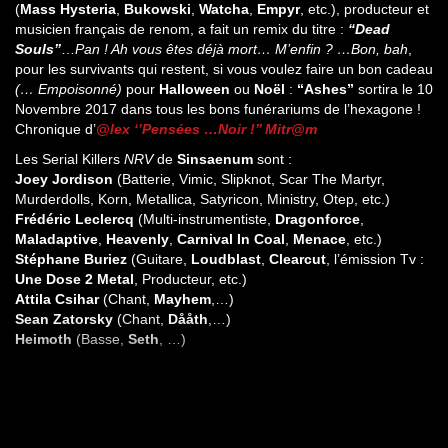
(
Mass Hysteria
,
Bukowski
,
Watcha
,
Empyr
, etc.), producteur et
musicien français de renom, a fait un remix du titre :
“Dead
Souls”
…
Pan ! Ah vous êtes déjà mort… M’enfin ? …Bon, bah
,
pour les survivants qui restent, si vous voulez faire un bon cadeau
(… Empoisonné)
pour
Halloween
ou
Noël
:
“Ashes”
sortira le 10
Novembre 2017 dans tous les bons funérariums de l’hexagone !
Chronique d’
@lex ‘’Pensées …Noir !’’ Mitr@m
Les Serial Killers
NRV
de
Sinsaenum
sont :
Joey Jordison
(Batterie, Vimic, Slipknot, Scar The Martyr,
Murderdolls, Korn, Metallica, Satyricon, Ministry, Otep, etc.)
Frédéric Leclercq
(Multi-instrumentiste,
Dragonforce
,
Maladaptive
,
Heavenly
,
Carnival In Coal
,
Menace
, etc.)
Stéphane Buriez
(Guitare,
Loudblast
,
Clearcut
, l’émission Tv :
Une Dose 2 Metal
, Producteur, etc.)
Attila Csihar
(Chant,
Mayhem
,…)
Sean Zatorsky
(Chant,
Dååth
,…)
Heimoth
(Basse,
Seth
, …)