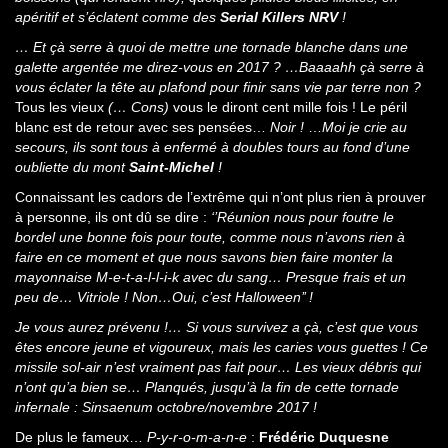
apéritif et s’éclatent comme des
Serial Killers NRV
!
… Et çà serre à quoi de mettre une tornade blanche dans une
galette argentée me direz-vous en 2017 ? …Baaaahh çà serre à
vous éclater la tête au plafond pour finir sans vie par terre non ?
Tous les vieux
(… Cons)
vous le diront cent mille fois ! Le péril
blanc est de retour avec ses pensées…
Noir !
…
Moi je crie au
secours, ils sont tous à enfermé à doubles tours au fond d’une
oubliette du mont
Saint-Michel
!
Connaissant les cadors de l’extrême qui n’ont plus rien à prouver
à personne, ils ont dû se dire :
‘’Réunion nous pour foutre le
bordel une bonne fois pour toute, comme nous n’avons rien à
faire en ce moment et que nous savons bien faire monter la
mayonnaise M-e-t-a-l-l-i-k avec du sang… Presque frais et un
peu de… Vitriole ! Non…Oui, c’est Halloween’’ !
Je vous aurez prévenu !… Si vous survivez a çà, c’est que vous
êtes encore jeune et vigoureux, mais les caries vous guettes ! Ce
missile sol-air n’est vraiment pas fait pour… Les vieux débris qui
n’ont qu’a bien se… Planqués, jusqu’à la fin de cette tornade
infernale : Sinsaenum octobre/novembre 2017 !
De plus le fameux…
P-y-r-o-m-a-n-e
:
Frédéric Duquesne