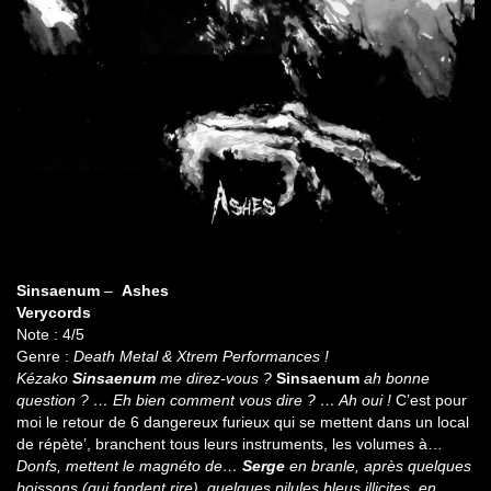
Sinsaenum
–
Ashes
Verycords
Note : 4/5
Genre :
Death Metal & Xtrem Performances !
Kézako
Sinsaenum
me direz-vous ?
Sinsaenum
ah bonne
question ? … Eh bien comment vous dire ? … Ah oui !
C’est pour
moi le retour de 6 dangereux furieux qui se mettent dans un local
de répète’, branchent tous leurs instruments, les volumes à…
Donfs, mettent le magnéto de…
Serge
en branle, après quelques
boissons (qui fondent rire), quelques pilules bleus illicites, en