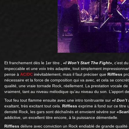
Et franchement dès le 1er titre ,
«I Won’t Start The Fight»
, c’est d
impeccable et une voix très adaptée, tout simplement impressionnant
pense à
AC/DC
inévitablement, mais il faut préciser que
Riffless
pro
nécessaire et la force de composition qui va avec, et cela se concrétis
qualité, une vraie tornade Rock, réellement. La prestation vocale de
vraiment, tant au niveau mélodique qu’au niveau du son. L’apport des
Tout feu tout flamme ensuite avec une intro tonitruante sur
«I Don’t
exaltant, très excitant tout cela.
Riffless
exprime à fond sur ce titre 
densité Rock, les gars sont déchaînés et envoient sévère sur
«Scar
addictive, un excellent titre encore, à la puissance démentielle.
Riffless
délivre avec conviction un Rock endiablé de grande qualité q