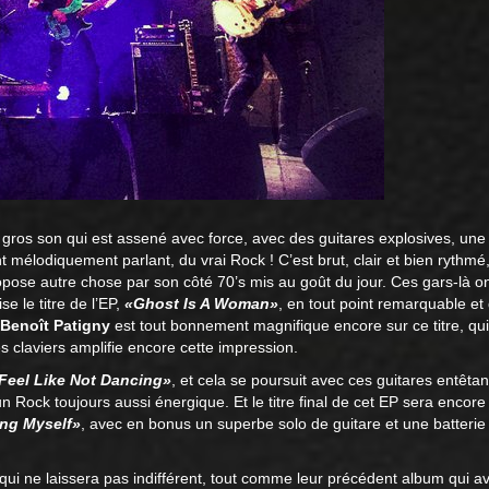
u gros son qui est assené avec force, avec des guitares explosives, une 
 mélodiquement parlant, du vrai Rock ! C’est brut, clair et bien rythm
pose autre chose par son côté 70’s mis au goût du jour. Ces gars-là on
e le titre de l’EP,
«Ghost Is A Woman»
, en tout point remarquable et
Benoît Patigny
est tout bonnement magnifique encore sur ce titre, qu
 claviers amplifie encore cette impression.
 Feel Like Not Dancing»
, et cela se poursuit avec ces guitares entêtant
un Rock toujours aussi énergique. Et le titre final de cet EP sera enco
ing Myself»
, avec en bonus un superbe solo de guitare et une batterie
ui ne laissera pas indifférent, tout comme leur précédent album qui av