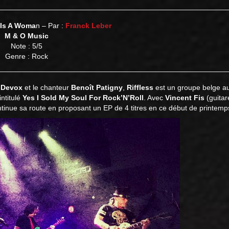
 Is A Woma
n – Par :
Franck Leber
M & O Music
Note : 5/5
Genre : Rock
 Devox
et le chanteur
Benoît Patigny
,
Riffless
est un groupe belge au
intitulé
Yes I Sold My Soul For Rock’N’Roll
. Avec
Vincent Fis
(guitar
tinue sa route en proposant un EP de 4 titres en ce début de printemp