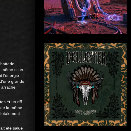
batterie
é, même si on
t l’énergie
 d’une grande
i arrache
es et un riff
re de la même
 totalement
ait été salué