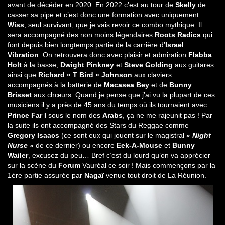
avant de décéder en 2020. En 2022 c’est au tour de
Skelly
de
casser sa pipe et c’est donc une formation avec uniquement
Wiss
, seul survivant, que je vais revoir ce combo mythique. Il
sera accompagné des non moins légendaires
Roots Radics
qui
font depuis bien longtemps partie de la carrière d’
Israel
Vibration
. On retrouvera donc avec plaisir et admiration
Flabba
Holt
à la basse,
Dwight Pinkney
et
Steve Golding
aux guitares
ainsi que
Richard « T Bird » Johnson
aux claviers
accompagnés à la batterie de
Macasea Bey
et de
Bunny
Brisset
aux chœurs. Quand je pense que j’ai vu la plupart de ces
musiciens il y a près de 45 ans du temps où ils tournaient avec
Prince Far I
sous le nom des
Arabs
, ça ne me rajeunit pas ! Par
la suite ils ont accompagné des Stars du Reggae comme
Gregory Isaacs
(ce sont eux qui jouent sur le magistral
« Night
Nurse »
de ce dernier) ou encore
Eek-A-Mouse
et
Bunny
Wailer
, excusez du peu… Bref c’est du lourd qu’on va apprécier
sur la scène du
Forum
Vauréal ce soir ! Mais commençons par la
1ère partie assurée par
Nagaï
venue tout droit de La Réunion.