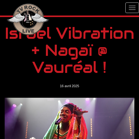
Israel Vibration
+ Nagaï @
Vauréal !
16 avril 2025