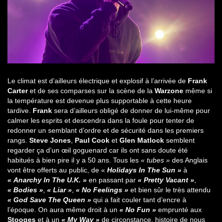
Le climat est d’ailleurs électrique et explosif à l’arrivée de
Frank
Carter
et de ses comparses sur la scène de la
Warzone
même si
la température est devenue plus supportable à cette heure
tardive.
Frank
sera d’ailleurs obligé de donner de lui-même pour
calmer les esprits et descendra dans la foule pour tenter de
redonner un semblant d’ordre et de sécurité dans les premiers
rangs.
Steve Jones
,
Paul Cook
et
Glen Matlock
semblent
regarder ça d’un œil goguenard car ils ont sans doute été
habitués à bien pire il y a 50 ans. Tous les
« tubes »
des Anglais
vont être offerts au public, de «
Holidays In The Sun »
à
« Anarchy In The U.K. »
en passant par
« Pretty Vacant »
,
« Bodies »
,
« Liar »
,
« No Feelings »
et bien sûr le très attendu
« God Save The Queen »
qui a fait couler tant d’encre à
l’époque. On aura même droit à un
« No Fun »
emprunté aux
Stooges
et à un
« My Way »
de circonstance, histoire de nous