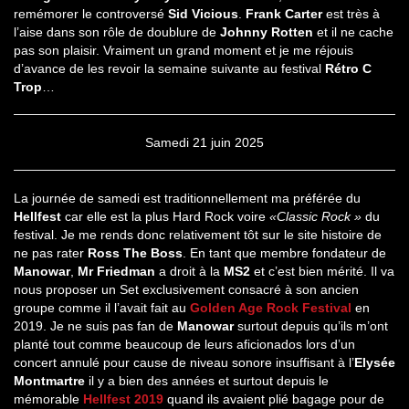
remémorer le controversé
Sid Vicious
.
Frank Carter
est très à
l’aise dans son rôle de doublure de
Johnny Rotten
et il ne cache
pas son plaisir. Vraiment un grand moment et je me réjouis
d’avance de les revoir la semaine suivante au festival
Rétro C
Trop
…
Samedi 21 juin 2025
La journée de samedi est traditionnellement ma préférée du
Hellfest
car elle est la plus Hard Rock voire
«Classic Rock »
du
festival. Je me rends donc relativement tôt sur le site histoire de
ne pas rater
Ross The Boss
. En tant que membre fondateur de
Manowar
,
Mr Friedman
a droit à la
MS2
et c’est bien mérité. Il va
nous proposer un Set exclusivement consacré à son ancien
groupe comme il l’avait fait au
Golden Age Rock Festival
en
2019. Je ne suis pas fan de
Manowar
surtout depuis qu’ils m’ont
planté tout comme beaucoup de leurs aficionados lors d’un
concert annulé pour cause de niveau sonore insuffisant à l’
Elysée
Montmartre
il y a bien des années et surtout depuis le
mémorable
Hellfest 2019
quand ils avaient plié bagage pour de