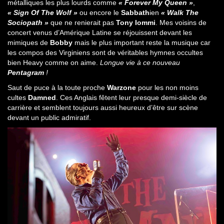
métalliques les plus lourds comme
« Forever My Queen »
,
« Sign Of The Wolf »
ou encore le
Sabbath
ien
« Walk The
Sociopath »
que ne renierait pas
Tony Iommi
. Mes voisins de
concert venus d’Amérique Latine se réjouissent devant les
mimiques de
Bobby
mais le plus important reste la musique car
les compos des Virginiens sont de véritables hymnes occultes
bien Heavy comme on aime.
Longue vie à ce nouveau
Pentagram
!
Saut de puce à la toute proche
Warzone
pour les non moins
cultes
Damned
. Ces Anglais fêtent leur presque demi-siècle de
carrière et semblent toujours aussi heureux d’être sur scène
devant un public admiratif.