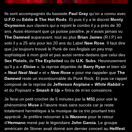
Ils sont accompagnés du bassiste
Paul Gray
qu’on a connu avec
U.F.O
ou
Eddie & The Hot Rods
. Et puis il y a le discret
Monty
Oxymoron
aux claviers qui a rejoint le combo il y a près de 30
ans. Aussi étonnant que ça puisse paraître, je n’avais jamais vu
The Damned
auparavant, tout au plus
Brian James
(R.I.P.) en
solo il y a 25 ans pour les 20 ans du Label
New Rose
. Il faut dire
que j’ai toujours trouvé le Punk de ces Anglais un peu trop
sophistiqué à mon goût et pas aussi rentre-dedans que celui des
Sex Pistols
, de
The Exploited
ou de
U.K. Subs
. Heureusement
qu’il y a
« Eloise »
, la reprise déjantée de
Barry Ryan
et bien sûr
« Neat Neat Neat »
et
« New Rose »
pour me rappeler que
The
Damned
reste un incontournable du Punk Rock. Et puis ce rappel
composé de la reprise de
Jefferson Airplane
« White Rabbit »
et du Popisant
« Smash It Up »
finira de m’en convaincre.
Je ferai un petit crochet de 5 minutes par la
MS1
pour voir le
phénomène
Muse
à l’œuvre mais sans succès car je reste
totalement hermétique à la musique de ce trio pourtant très
apprécié. Je préfère retourner à la
Warzone
pour le retour
d’
Hermano
mené par le légendaire
John Garcia
. Le groupe
américain de Stoner avait donné son dernier concert au
Hellfest