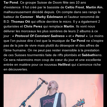
Tar Pond
. Ce groupe Suisse de Doom fête ses 10 ans
d’existence. Il fut créé par le bassiste de
Celtic Frost
,
Martin Ain
,
malheureusement décédé depuis. On compte dans ses rangs le
batteur de
Coroner
:
Marky Edelmann
et l’auteur renommé de
B.D.
Thomas Ott
qui officie derrière le micro. Il y a également 2
guitaristes et
Chris Perez
qui remplace
Martin
. Ils vont nous
délivrer les morceaux les plus sombres de leurs 2 albums à ce
jour :
« Protocol Of Constant Sadness »
et
« Petrol »
. Le moins
que l’on puisse dire c’est que la musique de
Tar Pond
ne s’inspire
pas de la joie de vivre mais plutôt du désespoir et des affres de
l’âme humaine. On ne peut pas rester insensible à la prestation
de ces Suisses tourmentés faite de riffs plombés et
Sabbath
iens.
Ce sera néanmoins mon coup de cœur du jour et une excellente
entrée en matière pour ce nouveau
Hellfest
qui s’annonce riche
en découvertes.