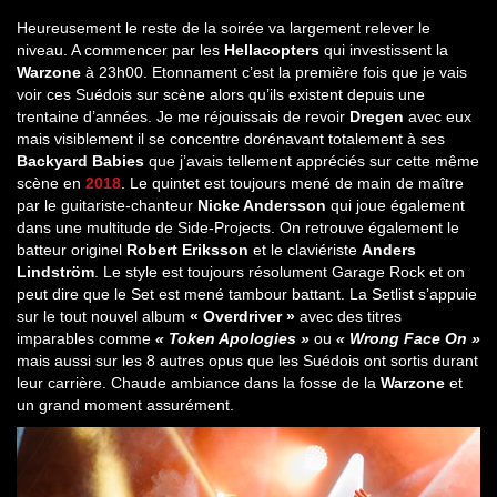
Heureusement le reste de la soirée va largement relever le
niveau. A commencer par les
Hellacopters
qui investissent la
Warzone
à 23h00. Etonnament c’est la première fois que je vais
voir ces Suédois sur scène alors qu’ils existent depuis une
trentaine d’années. Je me réjouissais de revoir
Dregen
avec eux
mais visiblement il se concentre dorénavant totalement à ses
Backyard Babies
que j’avais tellement appréciés sur cette même
scène en
2018
. Le quintet est toujours mené de main de maître
par le guitariste-chanteur
Nicke Andersson
qui joue également
dans une multitude de Side-Projects. On retrouve également le
batteur originel
Robert Eriksson
et le claviériste
Anders
Lindström
. Le style est toujours résolument Garage Rock et on
peut dire que le Set est mené tambour battant. La Setlist s’appuie
sur le tout nouvel album
« Overdriver »
avec des titres
imparables comme
« Token Apologies »
ou
« Wrong Face On »
mais aussi sur les 8 autres opus que les Suédois ont sortis durant
leur carrière. Chaude ambiance dans la fosse de la
Warzone
et
un grand moment assurément.