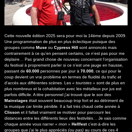
Cette nouvelle édition 2025 sera pour moi la 14ème depuis 2009.
Une programmation de plus en plus éclectique puisque des
groupes comme
Muse
ou
Cypress Hill
sont annoncés mais
contrairement à ce qu’en pensent certains, ce n’est pas pour me
déplaire… Pas grand chose de nouveau concernant l’organisation
du festival à proprement parler si ce n’est une jauge en hausse,
passant de
60.000
personnes par jour à
70.000
, ce qui pour le
coup devient un vrai problème en termes de fluidité du trafic et
d’accès aux différentes scènes. Les
« touristes »
sont de plus en
plus nombreux et la cohabitation avec les métalleux pur jus est
parfois difficile. A titre personnel j’ai trouvé que le son des
Mainstages
était souvent beaucoup trop fort et au détriment de
la musique car limite pénible. Il a fait très chaud cette année à
Clisson
et il fallait vraiment se motiver pour parcourir les
distances entre les différents lieux des festivités… Je vais comme
chaque année vous narrer
« mon »
Hellfest
c’est-à-dire les
groupes que j’ai le plus appréciés
(ou pas)
au cours de ces 4