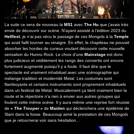
La suite ce sera de nouveau la
MS1
avec
The Hu
que j’avais très
envie de découvrir sur scène. N’ayant assisté à l’édition 2023 du
Hellfest
, je n’ai pas vécu le passage de ces Mongols à la
Temple
qui avait failli tourner au vinaigre. En effet, le chapiteau ne pouvait
absorber les hordes de curieux voulant découvrir cette nouvelle
sensation du Hunnu Rock. Le choix d’une
Mainstage
est donc
plus judicieux et visiblement les rangs des convertis ont encore
fortement augmenté puisqu’il y a foule. Il faut dire que le
spectacle est vraiment inhabituel avec une scénographie qui
mélange tradition et modernité Metal. Les costumes sont
flamboyants et certains instruments sont proprement inhabituels
dans un festival de Metal. Musicalement ça tient vraiment bien la
route et le répertoire n’a rien à envier aux autres groupes qui
foulent cette même scène. Il y aura même une reprise fort réussie
de
« The Trooper »
de
Maiden
qui déclenchera une épidémie de
Slam dans la fosse. Beaucoup aimé la prestation de ces Mongols
que je retournerai voir sans hésitation…