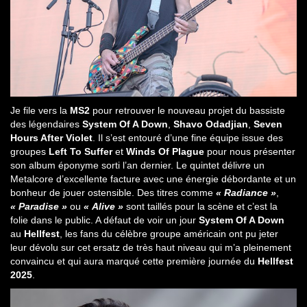
Je file vers la
MS2
pour retrouver le nouveau projet du bassiste
des légendaires
System Of A Down
,
Shavo Odadjian
,
Seven
Hours After Violet
. Il s’est entouré d’une fine équipe issue des
groupes
Left To Suffer
et
Winds Of Plague
pour nous présenter
son album éponyme sorti l’an dernier. Le quintet délivre un
Metalcore d’excellente facture avec une énergie débordante et un
bonheur de jouer ostensible. Des titres comme
« Radiance »
,
« Paradise »
ou
« Alive »
sont taillés pour la scène et c’est la
folie dans le public. A défaut de voir un jour
System Of A Down
au
Hellfest
, les fans du célèbre groupe américain ont pu jeter
leur dévolu sur cet ersatz de très haut niveau qui m’a pleinement
convaincu et qui aura marqué cette première journée du
Hellfest
2025
.