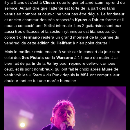
il y a 9 ans et c’est à
Clisson
que le quintet américain reprend du
service. Autant dire que l’attente est forte de la part des fans
venus en nombre et ceux-ci ne vont pas être déçus. Le fondateur
et ancien chanteur des très respectés
Kyuss
a l’air en forme et il
nous a concocté une Setlist infernale. Les 2 guitaristes sont eux
aussi très efficaces et la section rythmique est titanesque. Ce
concert d’
Hermano
restera un grand moment de la journée du
vendredi de cette édition du
Hellfest
à n’en point douter !
Mais le meilleur reste encore à venir car le concert du jour sera
celui des
Sex Pistols
sur la
Warzone
à 1 heure du matin. J’ai
bien fait de partir de la
Valley
pour rejoindre celle-ci car tous
ceux, et ils sont nombreux, qui ont fait le choix après
Muse
de
venir voir les
« Stars »
du Punk depuis la
MS1
ont compris leur
douleur tant ce fut une marée humaine.