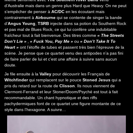
d’Australie mais dans un genre plus Hard que Heavy. On ne peut
s’empêcher de penser à
AC/DC
en les écoutant mais
contrairement à
Airbourne
qui se contente de singer la bande
d’
Angus Young
,
TSRB
injecte dans sa potion du Southern Rock
et pas mal de Blues Rock, ce qui lui confère une indubitable
fraîcheur tout à fait bienvenue. Des titres comme
« The Streets
Don’t Lie »
,
« Fuck You, Pay Me »
ou
« Don’t Take It To
Heart »
ont l’étoffe de tubes et passent très bien l’épreuve de la
scène. Je pense que ce quartet venu des antipodes n’a pas fini
de faire parler de lui et c’est une affaire à suivre sans aucun
doute.
Je file ensuite à la
Valley
pour découvrir les Français de
Witchfinder
qui remplacent sur le pouce
Stoned Jesus
qui a
pris du retard sur la route de
Clisson
. Ils nous viennent de
Clermont-Ferrand et leur Stoner/Doom/Psyché est tout à fait
recommandable. Un chant hypnotique et des riffs
pachydermiques font de ce quartet une figure montante de ce
style dans l’hexagone. A suivre…