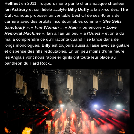
Hellfest
en 2011. Toujours mené par le charismatique chanteur
Ian Astbury
et son fidèle acolyte
Billy Duffy
à la six-cordes,
The
Cult
va nous proposer un véritable Best Of de ses 40 ans de
carrière avec des brûlots incontournables comme
« She Sells
Sanctuary »
,
« Fire Woman »
,
« Rain »
ou encore
« Love
Removal Machine »
.
Ian
a l’air un peu
« à l’Ouest »
et on a du
mal à comprendre ce qu’il raconte quand il se lance dans de
longs monologues.
Billy
est toujours aussi à l’aise avec sa guitare
et dispense des riffs redoutables. En un peu moins d’une heure
les Anglais vont nous rappeler qu’ils ont toute leur place au
panthéon du Hard Rock…