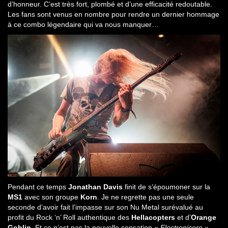
d’honneur. C’est très fort, plombé et d’une efficacité redoutable.
Les fans sont venus en nombre pour rendre un dernier hommage
à ce combo légendaire qui va nous manquer…
Pendant ce temps
Jonathan Davis
finit de s’époumoner sur la
MS1
avec son groupe
Korn
. Je ne regrette pas une seule
seconde d’avoir fait l’impasse sur son Nu Metal surévalué au
profit du Rock ‘n’ Roll authentique des
Hellacopters
et d’
Orange
Goblin
. Et ce n’est pas la nouvelle sensation
« Electronicore »